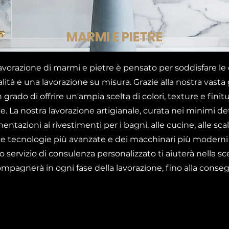
MARMI E PIETRE
e lavorazione di marmi e pietre è pensato per soddisfare le 
alità e una lavorazione su misura. Grazie alla nostra vast
 grado di offrire un'ampia scelta di colori, texture e finit
. La nostra lavorazione artigianale, curata nei minimi det
ntazioni ai rivestimenti per i bagni, alle cucine, alle scale
elle tecnologie più avanzate e dei macchinari più moderni
tro servizio di consulenza personalizzato ti aiuterà nella s
ompagnerà in ogni fase della lavorazione, fino alla conseg